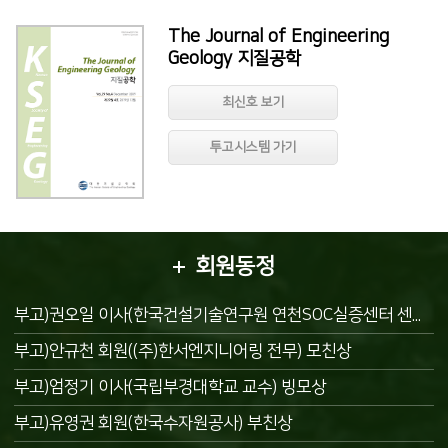
The Journal of Engineering
Geology 지질공학
최신호 보기
투고시스템 가기
회원동정
부고)권오일 이사(한국건설기술연구원 연천SOC실증센터 센터장) 부친상
부고)안규천 회원((주)한서엔지니어링 전무) 모친상
부고)엄정기 이사(국립부경대학교 교수) 빙모상
부고)유영권 회원(한국수자원공사) 부친상