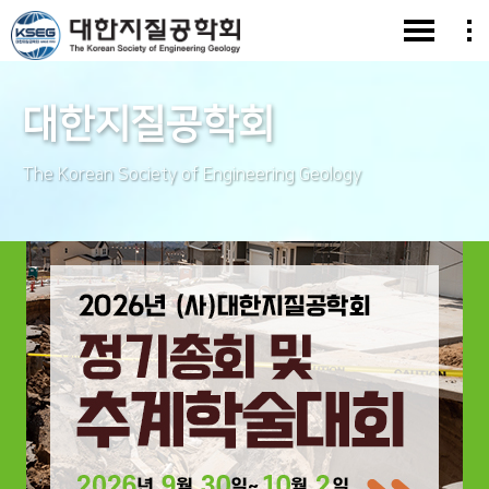
대한지질공학회
The Korean Society of Engineering Geology