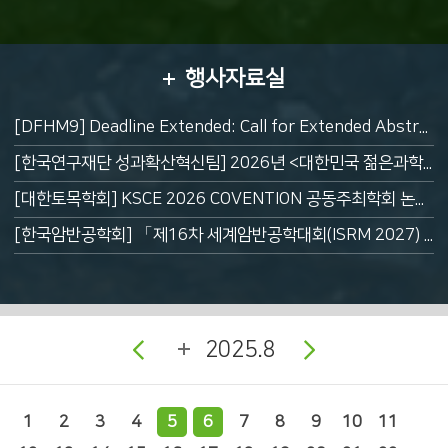
행사자료실
[DFHM9] Deadline Extended: Call for Extended Abstracts (August 31, 2026)
[한국연구재단 성과확산혁신팀] 2026년 <대한민국 젊은과학자상> 공고 안내(~8/12까지)
[대한토목학회] KSCE 2026 COVENTION 공동주최학회 논문 이메일 접수 안내(~7/31금까지)
[한국암반공학회] 「제16차 세계암반공학대회(ISRM 2027) 서울유치 기념 2차 심포지엄」
2025.8
1
2
3
4
5
6
7
8
9
10
11