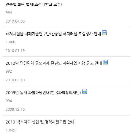
안종필 회원 별세(조선대학교 교수)
994
2010.04.06
해저시설물 차폐기술연구단)한중일 해저터널 포럼행사 안내
1,000
2010.03.19
2010년 민간단체 공모과제 단년도 지원사업 시행 공고 안내
992
2010.03.10
2009년 동계 과활마당안내(한국과학창의재단)
994
2009.12.16
2010 넥스지오 신입 및 경력사원모집 안내
1,049