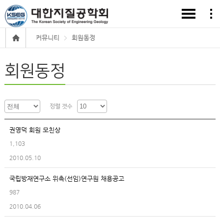
커뮤니티
회원동정
회원동정
정렬 갯수
권영덕 회원 모친상
1,103
2010.05.10
국립방재연구소 위촉(선임)연구원 채용공고
987
2010.04.06